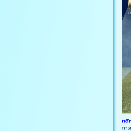
กติ
การท