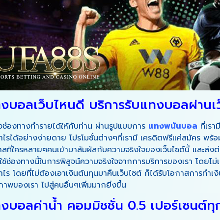
งบอลเว็บไหนดี บริการรับแทงบอลผ่าน
งช่องทางทำรายได้ให้กับท่าน ผ่านรูปแบบการ
แทงพนันบอล
ที่เรา
ไรได้อย่างง่ายดาย โปรโมชั่นต่างๆที่เรามี เครดิตฟรีแค่สมัคร พร้
สที่ใครหลายๆคนเข้ามาสัมผัสกับความจริงใจของเว็บไซต์นี้ และส่งต่อ
่ใช้ช่องทางนี้ในการพิสูจน์ความจริงใจจากการบริการของเรา โดยไม่เ
ไร โดยที่ไม่ต้องเอาเงินต้นทุนมาคืนเว็บไซต์ ก็ได้รับโอกาสการทำเ
าพของเรา ไปสู่คนอื่นๆเพิ่มมากยิ่งขึ้น
งบอลค่าน้ำ คอมมิชชั่น 0.5 เปอร์เซนต์ท