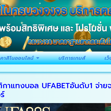
คาสิโนออนไลน์
บริการเกมส์
เว็
ิกาแทงบอล UFABETอันดับ1 จ่ายจร
ร์