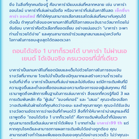
ยิ่ง ในสิ่งที่ทุกคนต้องรู้ คือบาคาร่ามีแบบเล่นที่หลากหลาย เช่น บาคาร่า
ออนไลน์ บาคาร่าที่เล่นผ่านมือถือ หรือบาคาร่าที่เล่นในคาสิโนสด
เซ็กซี่บา
คาร่า ออนไลน์
ที่ทำให้คุณสามารถเลือกสรรสไตล์เล่นที่เหมาะกับคุณได้
ดังนั้น ถ้าคุณกำลังมองหาเกมคาสิโนที่มีโอกาสชนะเงินรางวัลมากโดยไม่
ซับซ้อน บาคาร่าคือตัวเลือกที่ยอดเยี่ยม อย่างแน่นอนว่า “บาคาร่า จะพา
ท่านร่ำรวยได้ง่าย” และคุณสามารถเข้าร่วมสนุกสนานและมุ่งหวังกับ
โอกาสในการชนะสูงสุดได้ตลอดเวลา
ถอนได้จริง 1 บาทก็รวยได้ บาคาร่า ไม่ผ่านเอ
เยนต์ ได้เงินจริง ครบวงจรที่นี่ที่เดียว
บาคาร่าเป็นเกมคาสิโนที่ยอดนิยมและเต็มไปด้วยโอกาสในการชนะเงิน
รางวัลที่มากมาย โดยไม่จำเป็นต้องมีทุนมากและสร้างความร่ำรวยใน
ระดับที่น่าทึ่ง บาคาร่าเป็นเกมที่เล่นง่ายและไม่ซับซ้อน แต่มีการเดิมพันที่มี
ความสูงขึ้นและต่ำลงเพื่อตอบสนองความต้องการของผู้เล่นทุกคน ที่นี่
เรามาพูดถึงหลักการพื้นฐานในการเล่นบาคาร่า สิ่งแรกที่ควรรู้คือมี 3 ผล
การเดิมพันหลัก คือ “ผู้เล่น” “แบงค์เกอร์” และ “เสมอ” คุณจะต้องเลือก
วางเดิมพันในฝ่ายใดที่คุณคิดว่าจะชนะ และถ้าคุณทายถูก คุณจะได้รับเงิน
รางวัลตามอัตราการจ่ายเงินที่กำหนดไว้ สิ่งที่ทำให้บาคาร่าน่าสนุกและที่นี่
เราพูดถึง “ถอนได้จริง 1 บาทก็รวยได้” คือการเดิมพันขั้นต่ำที่น้อยมาก
คุณสามารถเริ่มต้นเล่นบาคาร่าได้เพียง 1 บาทเท่านั้น
บาคาร่า99 th
แต่
หากคุณโชคดีและสามารถทายผลการเดิมพันได้อย่างถูกต้อง คุณ
สามารถสร้างกำไรและเพิ่มยอดเงินของคุณได้อย่างรวดเร็ว ไม่ว่าคุณจะ