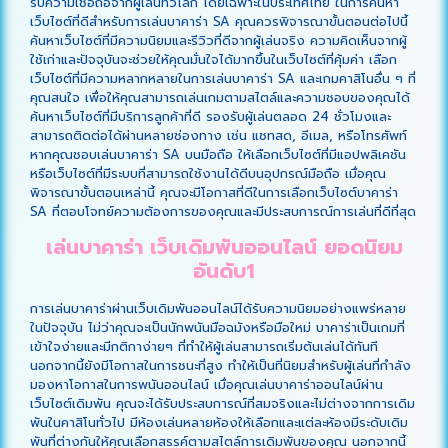
รับความเชื่อถือจากผู้เล่นทั่วโลก โดยเฉพาะในประเทศไทย ในการค้นหา
เว็บไซต์ที่ดีสำหรับการเล่นบาคาร่า SA คุณควรพิจารณาขั้นตอนต่อไปนี้
ค้นหาเว็บไซต์ที่มีความนิยมและรีวิวที่ดีจากผู้เล่นจริง ความคิดเห็นจากผู้
ใช้เก่าและปัจจุบันจะช่วยให้คุณมั่นใจได้มากขึ้นในเว็บไซต์ที่คุ้มค่า เลือก
เว็บไซต์ที่มีความหลากหลายในการเล่นบาคาร่า SA และเกมคาสิโนอื่น ๆ ที่
คุณสนใจ เพื่อให้คุณสามารถเล่นเกมตามสไตล์และความชอบของคุณได้
ค้นหาเว็บไซต์ที่มีบริการลูกค้าที่ดี รองรับผู้เล่นตลอด 24 ชั่วโมงและ
สามารถติดต่อได้ผ่านหลายช่องทาง เช่น แชทสด, อีเมล, หรือโทรศัพท์
หากคุณชอบเล่นบาคาร่า SA บนมือถือ ให้เลือกเว็บไซต์ที่มีแอปพลิเคชัน
หรือเว็บไซต์ที่มีระบบที่สามารถใช้งานได้ดีบนอุปกรณ์มือถือ เมื่อคุณ
พิจารณาขั้นตอนเหล่านี้ คุณจะมีโอกาสที่ดีในการเลือกเว็บไซต์บาคาร่า
SA ที่ตอบโจทย์ความต้องการของคุณและมีประสบการณ์การเล่นที่ดีที่สุด
เล่นบาคาร่า เว็บเดิมพันออนไลน์ ยอดนิยม
อันดับ1
การเล่นบาคาร่าผ่านเว็บเดิมพันออนไลน์ได้รับความนิยมอย่างแพร่หลาย
ในปัจจุบัน ไม่ว่าคุณจะเป็นนักพนันมือฉมังหรือมือใหม่ บาคาร่าเป็นเกมที่
เข้าใจง่ายและมีกติกาง่ายๆ ที่ทำให้ผู้เล่นสามารถเริ่มต้นเล่นได้ทันที
นอกจากนี้ยังมีโอกาสในการชนะที่สูง ทำให้เป็นที่นิยมสำหรับผู้เล่นที่กำลัง
มองหาโอกาสในการพนันออนไลน์ เมื่อคุณเล่นบาคาร่าออนไลน์ผ่าน
เว็บไซต์เดิมพัน คุณจะได้รับประสบการณ์ที่สมจริงและไม่ต่างจากการเดิม
พันในคาสิโนทั่วไป มีห้องเล่นหลายห้องให้เลือกและแต่ละห้องมีระดับเดิม
พันที่ต่างกันให้คุณเลือกสรรค์ตามสไตล์การเดิมพันของคุณ นอกจากนี้