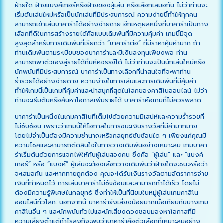
ฝ่ายใด ฝ่ายแบงค์เกอร์หรือฝ่ายของผู้เล่น หรือเลือกเสมอกัน ไม่ว่าท่านจะ
เริ่มต้นเล่นใหม่หรือเป็นนักเล่นที่มีประสบการณ์ ความง่ายนี้ทำให้ทุกคน
สามารถเข้าเล่นบาคาร่าได้อย่างง่ายดาย อีกเหตุผลหนึ่งที่บาคาร่าเป็นทาง
เลือกที่ดีในการสร้างรายได้คือแบบเดิมพันที่มีความคุ้มค่า เกมนี้มีจุด
สูงสุดสำหรับการเดิมพันที่เรียกว่า “บาคาร่าต่อ” ที่มีราคาคุ้มค่ามาก ถ้า
ท่านเดิมพันตามระเบียบของบาคาร่าและมีเงินลงทุนเพียงพอ ท่าน
สามารถพาตัวเองสู่รายได้ที่มหัศจรรย์ได้ ไม่ว่าท่านจะเป็นนักเล่นใหม่หรือ
นักพนันที่มีประสบการณ์ บาคาร่าเป็นทางเลือกที่น่าสนใจที่จะพาท่าน
ร่ำรวยได้อย่างง่ายดาย ความง่ายในการเล่นและการเดิมพันที่มีคุ้มค่า
ทำให้เกมนี้เป็นเกมที่คุ้มค่าและน่าสนุกที่สุดในโลกของคาสิโนออนไลน์ ไม่ว่า
ท่านจะเริ่มต้นหรือค้นหาโอกาสเพิ่มรายได้ บาคาร่าคือเกมที่ไม่ควรพลาด
บาคาร่าเป็นหนึ่งในเกมคาสิโนที่เต็มไปด้วยความมีเสน่ห์และความร่ำรวยที่
ไม่ซับซ้อน เพราะว่าเกมนี้ให้โอกาสในการชนะเงินรางวัลที่มีค่ามากมาย
โดยไม่จำเป็นต้องมีความชำนาญหรือกลยุทธ์ซับซ้อนใด ๆ เพียงแค่คุณมี
ความโชคและสามารถตัดสินใจในการวางเดิมพันอย่างเหมาะสม เกมบาคา
ร่าเริ่มต้นด้วยการแจกไพ่ให้กับผู้เล่นสองคน ซึ่งคือ “ผู้เล่น” และ “แบงค์
เกอร์” หรือ “แบงค์” ผู้เล่นจะต้องเลือกวางเดิมพันว่าฝ่ายใดจะชนะหรือว่า
จะเสมอกัน และหากทายถูกต้อง คุณจะได้รับเงินรางวัลตามอัตราการจ่าย
เงินที่กำหนดไว้ การเล่นบาคาร่าไม่ซับซ้อนและสามารถทำได้เร็ว โดยไม่
ต้องมีความรู้พิเศษในกลยุทธ์ ซึ่งทำให้เป็นที่นิยมในหมู่ผู้เล่นเกมคาสิโน
ออนไลน์ทั่วโลก. นอกจากนี้ บาคาร่ายังเสี่ยงน้อยมากเมื่อเทียบกับบางเกม
คาสิโนอื่น ๆ และนักพนันทั่วไปและนักเสี่ยงดวงชอบมองหาโอกาสที่มี
ความเสี่ยงต่ำแต่กำไรสูงก็จะพบว่าบาคาร่าคือตัวเลือกที่เหมาะสมอย่าง