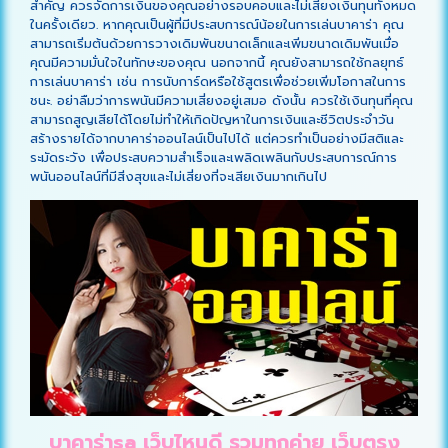
สำคัญ ควรจัดการเงินของคุณอย่างรอบคอบและไม่เสี่ยงเงินทุนทั้งหมด
ในครั้งเดียว. หากคุณเป็นผู้ที่มีประสบการณ์น้อยในการเล่นบาคาร่า คุณ
สามารถเริ่มต้นด้วยการวางเดิมพันขนาดเล็กและเพิ่มขนาดเดิมพันเมื่อ
คุณมีความมั่นใจในทักษะของคุณ นอกจากนี้ คุณยังสามารถใช้กลยุทธ์
การเล่นบาคาร่า เช่น การนับการ์ดหรือใช้สูตรเพื่อช่วยเพิ่มโอกาสในการ
ชนะ. อย่าลืมว่าการพนันมีความเสี่ยงอยู่เสมอ ดังนั้น ควรใช้เงินทุนที่คุณ
สามารถสูญเสียได้โดยไม่ทำให้เกิดปัญหาในการเงินและชีวิตประจำวัน
สร้างรายได้จากบาคาร่าออนไลน์เป็นไปได้ แต่ควรทำเป็นอย่างมีสติและ
ระมัดระวัง เพื่อประสบความสำเร็จและเพลิดเพลินกับประสบการณ์การ
พนันออนไลน์ที่มีสิ่งสุขและไม่เสี่ยงที่จะเสียเงินมากเกินไป
บาคาร่าsa เว็บไหนดี รวมทุกค่าย เว็บตรง