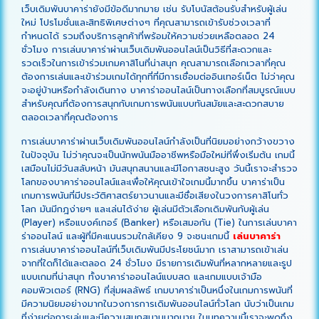
เว็บเดิมพันบาคาร่ายังมีข้อดีมากมาย เช่น รับโบนัสต้อนรับสำหรับผู้เล่น
ใหม่ โปรโมชั่นและสิทธิพิเศษต่างๆ ที่คุณสามารถเข้ารับช่วงเวลาที่
กำหนดได้ รวมถึงบริการลูกค้าที่พร้อมให้ความช่วยเหลือตลอด 24
ชั่วโมง การเล่นบาคาร่าผ่านเว็บเดิมพันออนไลน์เป็นวิธีที่สะดวกและ
รวดเร็วในการเข้าร่วมเกมคาสิโนที่น่าสนุก คุณสามารถเลือกเวลาที่คุณ
ต้องการเล่นและเข้าร่วมเกมได้ทุกที่ที่มีการเชื่อมต่ออินเทอร์เน็ต ไม่ว่าคุณ
จะอยู่บ้านหรือกำลังเดินทาง บาคาร่าออนไลน์เป็นทางเลือกที่สมบูรณ์แบบ
สำหรับคุณที่ต้องการสนุกกับเกมการพนันแบบทันสมัยและสะดวกสบาย
ตลอดเวลาที่คุณต้องการ
การเล่นบาคาร่าผ่านเว็บเดิมพันออนไลน์กำลังเป็นที่นิยมอย่างกว้างขวาง
ในปัจจุบัน ไม่ว่าคุณจะเป็นนักพนันมืออาชีพหรือมือใหม่ที่พึ่งเริ่มต้น เกมนี้
เสมือนไม่มีวันสลับหน้า มันสนุกสนานและมีโอกาสชนะสูง วันนี้เราจะสำรวจ
โลกของบาคาร่าออนไลน์และเพื่อให้คุณเข้าใจเกมนี้มากขึ้น บาคาร่าเป็น
เกมการพนันที่มีประวัติศาสตร์ยาวนานและมีชื่อเสียงในวงการคาสิโนทั่ว
โลก มันมีกฎง่ายๆ และเล่นได้ง่าย ผู้เล่นมีตัวเลือกเดิมพันกับผู้เล่น
(Player) หรือแบงค์เกอร์ (Banker) หรือเสมอกัน (Tie) ในการเล่นบาคา
ร่าออนไลน์ และผู้ที่มีคะแนนรวมใกล้เคียง 9 จะชนะเกมนี้
เล่นบาคาร่า
การเล่นบาคาร่าออนไลน์ที่เว็บเดิมพันมีประโยชน์มาก เราสามารถเข้าเล่น
จากที่ใดก็ได้และตลอด 24 ชั่วโมง มีรายการเดิมพันที่หลากหลายและรูป
แบบเกมที่น่าสนุก ทั้งบาคาร่าออนไลน์แบบสด และเกมแบบเจ้ามือ
คอมพิวเตอร์ (RNG) ที่สุ่มผลลัพธ์ เกมบาคาร่าเป็นหนึ่งในเกมการพนันที่
มีความนิยมอย่างมากในวงการการเดิมพันออนไลน์ทั่วโลก นับว่าเป็นเกม
ที่ง่ายต่อการเล่นและมีความสนุกสนานมากมาย ในบทความนี้เราจะพูดถึง