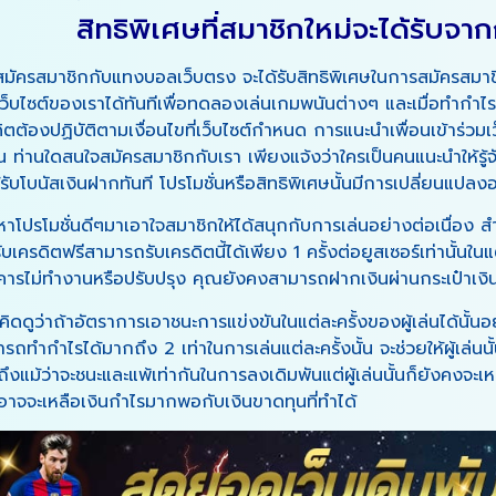
สิทธิพิเศษที่สมาชิกใหม่จะได้รับจา
อสมัครสมาชิกกับแทงบอลเว็บตรง จะได้รับสิทธิพิเศษในการสมัครสมาช
เว็บไซต์ของเราได้ทันทีเพื่อทดลองเล่นเกมพนันต่างๆ และเมื่อทำกำ
ิตต้องปฏิบัติตามเงื่อนไขที่เว็บไซต์กำหนด การแนะนำเพื่อนเข้าร่วม
อน ท่านใดสนใจสมัครสมาชิกกับเรา เพียงแจ้งว่าใครเป็นคนแนะนำให้รู้
้รับโบนัสเงินฝากทันที โปรโมชั่นหรือสิทธิพิเศษนั้นมีการเปลี่ยนแปลง
อหาโปรโมชั่นดีๆมาเอาใจสมาชิกให้ได้สนุกกับการเล่นอย่างต่อเนื่อง สำ
ับเครดิตฟรีสามารถรับเครดิตนี้ได้เพียง 1 ครั้งต่อยูสเซอร์เท่านั้น
ารไม่ทำงานหรือปรับปรุง คุณยังคงสามารถฝากเงินผ่านกระเป๋าเงิ
ิดดูว่าถ้าอัตราการเอาชนะการแข่งขันในแต่ละครั้งของผู้เล่นได้นั้นอยู่
รถทำกำไรได้มากถึง 2 เท่าในการเล่นแต่ละครั้งนั้น จะช่วยให้ผู้เล่น
ึงแม้ว่าจะชนะและแพ้เท่ากันในการลงเดิมพันแต่ผู้เล่นนั้นก็ยังคงจะเห
อาจจะเหลือเงินกำไรมากพอกับเงินขาดทุนที่ทำได้