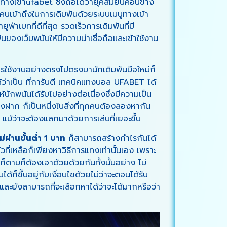
างเข้าufabet ซึ่งถือได้ว่ายุคสมัยนี้ค่อนข้าง
กคนเข้าถึงในการเดิมพันด้วยระบบเมนูทางเข้า
่าเบทที่ดีที่สุด รวดเร็วการเดิมพันที่มี
นของเว็บพนันให้มีความน่าเชื่อถือและเข้าใช้งาน
บการใช้งานอย่างตรงไปตรงมานักเดิมพันมือใหม่ก็
ว่าเป็น ที่การันตี เทคนิคแทงบอล UFABET ได้
นักพนันได้รับไปอย่างต่อเนื่องซึ่งมีความเป็น
ฝาก ก็เป็นหนึ่งในสิ่งที่ทุกคนต้องลองหากัน
้ แม้ว่าจะต้องแลกมาด้วยการเล่นที่เยอะขึ้น
ม่ผ่านขั้นต่ํา 1 บาท
ก็สามารถสร้างกำไรกันได้
้วที่เหลือก็เพียงหาวิธีการแทงเท่านั้นเอง เพราะ
นก็ตามก็ต้องเอาด้วยด้วยกันทั้งนั้นอย่าง ไม่
ด้ก็ขึ้นอยู่กับเงื่อนไขด้วยไม่ว่าจะตอนได้รับ
ะยังสามารถที่จะเลือกหาได้ว่าจะได้มากหรือว่า