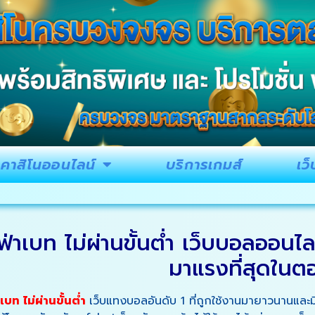
คาสิโนออนไลน์
บริการเกมส์
เว็
ูฟ่าเบท ไม่ผ่านขั้นต่ํา เว็บบอลออน
มาแรงที่สุดในตอ
าเบท ไม่ผ่านขั้นต่ํา
เว็บแทงบอลอันดับ 1 ที่ถูกใช้งานมายาวนานและม