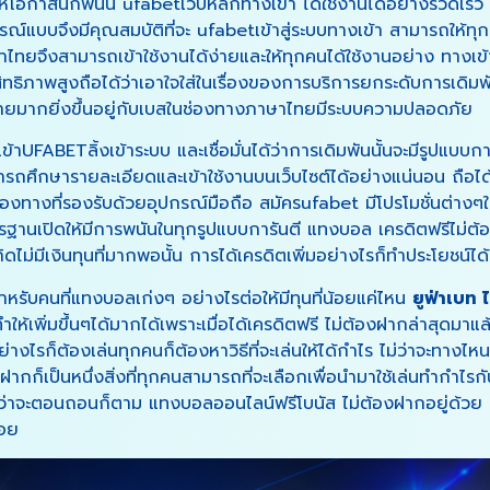
อให้โอกาสนักพนัน ufabetเว็บหลักทางเข้า ได้ใช้งานได้อย่างรวดเร็ว ท
รณ์แบบจึงมีคุณสมบัติที่จะ ufabetเข้าสู่ระบบทางเข้า สามารถให้ทุ
ไทยจึงสามารถเข้าใช้งานได้ง่ายและให้ทุกคนได้ใช้งานอย่าง ทางเข้ายูฟ
ิทธิภาพสูงถือได้ว่าเอาใจใส่ในเรื่องของการบริการยกระดับการเดิมพั
่ายมากยิ่งขึ้นอยู่กับเบสในช่องทางภาษาไทยมีระบบความปลอดภัย
ข้าUFABETลิ้งเข้าระบบ และเชื่อมั่นได้ว่าการเดิมพันนั้นจะมีรูปแบ
รถศึกษารายละเอียดและเข้าใช้งานบนเว็บไซต์ได้อย่างแน่นอน ถือได้
่องทางที่รองรับด้วยอุปกรณ์มือถือ สมัครufabet มีโปรโมชั่นต่างๆให้
ฐานเปิดให้มีการพนันในทุกรูปแบบการันตี แทงบอล เครดิตฟรีไม่ต้อง
กิดไม่มีเงินทุนที่มากพอนั้น การได้เครดิตเพิ่มอย่างไรก็ทำประโยชน์ได
ำหรับคนที่แทงบอลเก่งๆ อย่างไรต่อให้มีทุนที่น้อยแค่ไหน
ยูฟ่าเบท ไ
ำให้เพิ่มขึ้นๆได้มากได้เพราะเมื่อได้เครดิตฟรี ไม่ต้องฝากล่าสุดมาแล
ย่างไรก็ต้องเล่นทุกคนก็ต้องหาวิธีที่จะเล่นให้ได้กำไร ไม่ว่าจะทางไห
ฝากก็เป็นหนึ่งสิ่งที่ทุกคนสามารถที่จะเลือกเพื่อนำมาใช้เล่นทำกำไรกันไ
ว่าจะตอนถอนก็ตาม แทงบอลออนไลน์ฟรีโบนัส ไม่ต้องฝากอยู่ด้วย แล
้อย