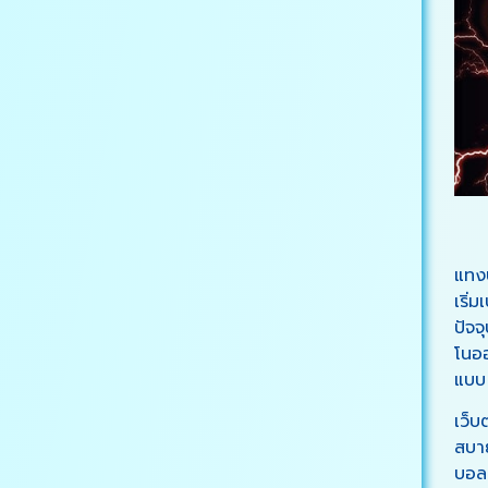
แทงบ
เริ่
ปัจจ
โนออ
แบบ
เว็
สบาย
บอล 