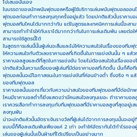
ไปเสมอนั้นเอง
ในบรรดาของนักพนันฟุตบอลหรือผู้ใช้บริการเล่นพนันฟุตบอลออนไลน์
ฟุตบอลก่อนทำการลงทุนทุกครั้งอยู่แล้ว โดยปกติแล้วนั้นราคาบอล
ฟุตบอลทีมไหนได้มากกว่ากัน แต่ในสูตรและเทคนิคการเล่นนี้จะสาม
สามารถทำกำไรให้กับเราได้มากกว่ากันในการเล่นเดิมพัน เลยต่อให้ผู
สามารถใช้สูตรนี้ได้
ในสูตรการเล่นนี้นั้นผู้เล่นจะลืมและไม่ให้ความสนใจในเรื่องของทีมฟ
ให้ความสนใจกับตัวเลขราคาบอลที่เกิดขึ้นในการแข่งขันนั้น ๆ แล้วทำก
ราคาบอลสูงและดีที่สุดในการแข่งขัน โดยไม่ต้องสนใจในเรื่องของโ
ปกติแล้วนั้นความเชื่อของผู้เล่นที่มีต่อราคาบอลที่เกิดขึ้น นั่นก็ค
ฟุตบอลนั้นจะมีโอกาสชนะในการแข่งขันที่ค่อนข้างต่ำ ซึ่งจริง ๆ 
ของทีมฟุตบอล
ราคาบอลนั้นบอกเกี่ยวกับความน่าสนใจของทีมฟุตบอลที่มีต่อนัก
ไหนมีราคาบอลต่ำก็ยิ่งแสดงว่ามีคนสนใจลงทุนเยอะ ถ้าราคาบอลส
เราควรเลือกทำการลงทุนกับทีมฟุตบอลที่มีราคาบอลสูงที่สุดอยู่เสมอ
ลงทุนพัน
น่าจะปกติแล้วนั้นอัตราเงินรางวัลที่ผู้เล่นได้จากการลงทุนนั้นจะอยู่ที
แบบนี้ก็คือลงเดิมพันเพียงแค่ 2 เท่า จะทำให้อัตรากันได้กำไรของผู้เ
เล่นของผู้เล่นนั้นเป็นฝ่ายที่ได้เปรียบเป็นอย่างมาก