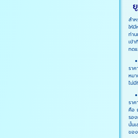
ย
สำหร
ให้ม
ท่าน
เข้า
ทดแท
ราคา
หมาย
ไม่ม
ราคา
คือ 
รองก
นั้น
ของ 