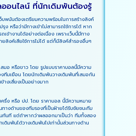
ออนไลน์ ที่นักเดิมพันต้องรู้
ทางเว็บพนันต้องเตรียมความพร้อมในการสร้างลิงค์
บปรุง หรือว่ามีทางเข้าไม่สามารถใช้การได้ หาก
เข้างานได้อย่างต่อเนื่อง เพราะเว็บนี้มีทาง
หลายลิงค์เสียใช้การไม่ได้ แต่ก็มีลิงค์สำรองอื่นๆ
่อเสมอ หรือขาว โดย รูปแบบราคาบอลนี้มีความ
องทีมเยือน โดยนักเดิมพันวางเดิมพันที่เสมอกัน
่อนข้างเสี่ยงเป็นอย่างมาก
บครึ่ง หรือ ปป. โดย ราคาบอล นี้มีความหมาย
เป็นทางด้านของทีมรองที่เป็นฝ่ายได้รับชัยชนะทีม
ปในทันที แต่ถ้าหากว่าผลออกมาเป็นว่า ทีมทั้งสอง
 นักเดิมพันได้วางเดิมพันไปเท่านั้นส่วนทางด้าน