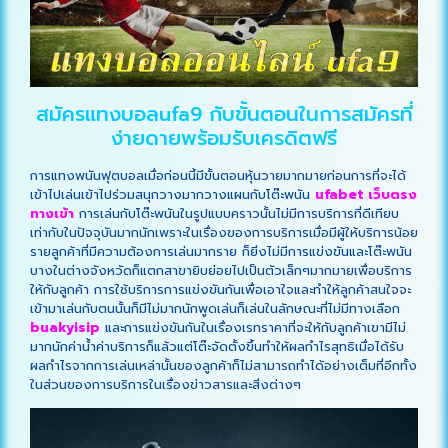
สมัครแทงบอลufa9 กับขั้นตอนในการสมัครที่
ง่ายดายพร้อมรับเครดิตฟรี
การแทงพนันฟุตบอลเมื่อก่อนนี้มีขั้นตอนหุ้นวายมากมายก่อนการที่จะได้
เข้าไปเล่นเข้าไปร่วมสนุกวางมากวางแผนกับโต๊ะพนัน
ufabet เว็บตรง
ทางเข้า
การเล่นกับโต๊ะพนันในรูปแบบคราวนั้นไม่มีการบริการที่ดีเทียบ
เท่ากับในปัจจุบันมากนักเพราะในเรื่องของการบริการเมื่อมีผู้ให้บริการน้อย
รายลูกค้าที่มีความต้องการเล่นมากราย ก็ยิ่งไม่มีการแข่งขันและโต๊ะพนัน
บางในต่างจังหวัดก็แตกสาขายิบย่อยไปเป็นตัวเล็กๆมากมายเพื่อบริการ
ให้กับลูกค้า การใช้บริการการแข่งขันกันเพื่อเอาใจและทำให้ลูกค้าสนใจจะ
เข้ามาเล่นกับตนนั้นก็มีไม่มากนักพูดเล่นก็เล่นในลักษณะที่ไม่มีทางเลือก
buakyisip
และการแข่งขันกันในเรื่องเรทราคาที่จะให้กับลูกค้าเขามีไม่
มากนักค่าน้ำค่าบริการก็แล้วแต่โต๊ะจัดตั้งขึ้นทำให้ผลกำไรสุทธิเมื่อได้รับ
ผลกำไรจากการเล่นเหล่านั้นของลูกค้าก็ไม่สามารถทำได้อย่างเต็มที่อีกทั้ง
ในส่วนของการบริการในเรื่องข่าวสารและสิ่งต่างๆ