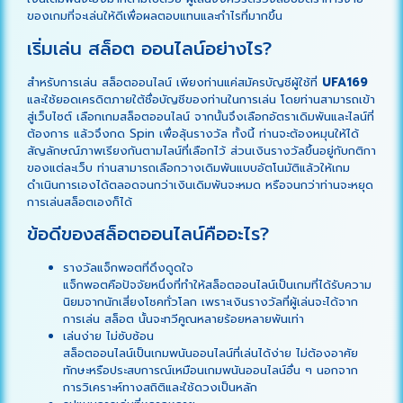
ของเกมที่จะเล่นให้ดีเพื่อผลตอบแทนและกำไรที่มากขึ้น
เริ่มเล่น สล็อต ออนไลน์อย่างไร?
สำหรับการเล่น สล็อตออนไลน์ เพียงท่านแค่สมัครบัญชีผู้ใช้ที่
UFA169
และใช้ยอดเครดิตภายใต้ชื่อบัญชีของท่านในการเล่น โดยท่านสามารถเข้า
สู่เว็บไซต์ เลือกเกมสล็อตออนไลน์ จากนั้นจึงเลือกอัตราเดิมพันและไลน์ที่
ต้องการ แล้วจึงกด Spin เพื่อลุ้นรางวัล ทั้งนี้ ท่านจะต้องหมุนให้ได้
สัญลักษณ์ภาพเรียงกันตามไลน์ที่เลือกไว้ ส่วนเงินรางวัลขึ้นอยู่กับกติกา
ของแต่ละเว็บ ท่านสามารถเลือกวางเดิมพันแบบอัตโนมัติแล้วให้เกม
ดำเนินการเองได้ตลอดจนกว่าเงินเดิมพันจะหมด หรือจนกว่าท่านจะหยุด
การเล่นสล็อตเองก็ได้
ข้อดีของสล็อตออนไลน์คืออะไร?
รางวัลแจ็กพอตที่ดึงดูดใจ
แจ็กพอตคือปัจจัยหนึ่งที่ทำให้สล็อตออนไลน์เป็นเกมที่ได้รับความ
นิยมจากนักเสี่ยงโชคทั่วโลก เพราะเงินรางวัลที่ผู้เล่นจะได้จาก
การเล่น สล็อต นั้นจะทวีคูณหลายร้อยหลายพันเท่า
เล่นง่าย ไม่ซับซ้อน
สล็อตออนไลน์เป็นเกมพนันออนไลน์ที่เล่นได้ง่าย ไม่ต้องอาศัย
ทักษะหรือประสบการณ์เหมือนเกมพนันออนไลน์อื่น ๆ นอกจาก
การวิเคราะห์ทางสถิติและใช้ดวงเป็นหลัก