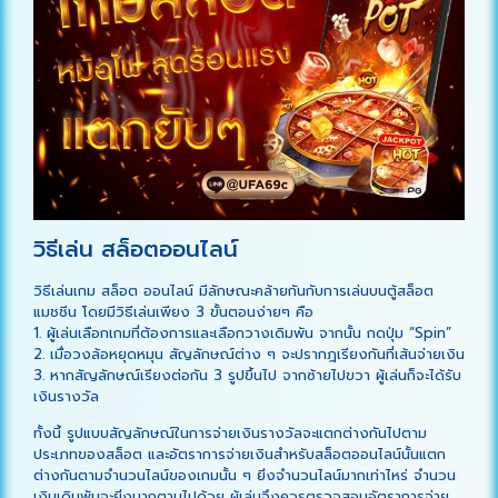
วิธีเล่น สล็อตออนไลน์
วิธีเล่นเกม สล็อต ออนไลน์ มีลักษณะคล้ายกันกับการเล่นบนตู้สล็อต
แมชชีน โดยมีวิธีเล่นเพียง 3 ขั้นตอนง่ายๆ คือ
1. ผู้เล่นเลือกเกมที่ต้องการและเลือกวางเดิมพัน จากนั้น กดปุ่ม “Spin”
2. เมื่อวงล้อหยุดหมุน สัญลักษณ์ต่าง ๆ จะปรากฎเรียงกันที่เส้นจ่ายเงิน
3. หากสัญลักษณ์เรียงต่อกัน 3 รูปขึ้นไป จากซ้ายไปขวา ผู้เล่นก็จะได้รับ
เงินรางวัล
ทั้งนี้ รูปแบบสัญลักษณ์ในการจ่ายเงินรางวัลจะแตกต่างกันไปตาม
ประเภทของสล็อต และอัตราการจ่ายเงินสำหรับสล็อตออนไลน์นั้นแตก
ต่างกันตามจำนวนไลน์ของเกมนั้น ๆ ยิ่งจำนวนไลน์มากเท่าไหร่ จำนวน
เงินเดิมพันจะยิ่งมากตามไปด้วย ผู้เล่นจึงควรตรวจสอบอัตราการจ่าย