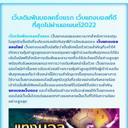
เว็บเดิมพันบอลครึ่งแรก เว็บแทงบอลที่ดี
ที่สุดไม่ผ่านเอเยนต์2022
เว็บเดิมพันบอลครึ่งแรก
เว็บแทงบอลและเหมาะมากสำหรับการลงทุน
ในยุครัดเข็มขัดที่จะต้องประหยัดกันทุกฝีก้าวข้อเสนอของ
เว็บแทงบอล
ออนไลน์
เว็บแทงบอลมีโบนัสถือว่าเป็นอีกหนึ่งตัวช่วยสำคัญที่จะทำให้
เกิดความคุ้มค่าสูงสุดของการลงทุนเพราะผู้เข้าร่วมเดิมพันทุกคนจะได้รับ
เงินโบนัสฟรีสำหรับการเดิมพันและสามารถที่จะใช้ประโยชน์ได้อย่างสูงสุด
พร้อมกับรับผลตอบแทนจากการวางเดิมพันเหล่านั้นด้วย เว็บแทงบอล
ออนไลน์เท่านั้นเพราะมันจะช่วยสร้างความคุ้มค่าสูงสุดให้กับผู้เข้าร่วมเดิม
พันทุกคนและถือว่าสิ่งเหล่านี้มีความสำคัญมากขึ้นทุกขณะโดยเฉพาะการ
ใช้งานเว็บแทงบอลออนไลน์ในยุคปัจจุบันที่จะต้องแข่งขันกันหลายร้อย
เจ้าดังนั้นสิทธิพิเศษในเรื่องของเครดิตฟรีโบนัสฟรีจึงมีความสำคัญ
แทงบอลเว็บตรง
และจำเป็นค่อนข้างมากอันจะส่งผลให้เว็บแทงบอล
ออนไลน์เว็บนั้นโดดเด่นและแตกต่างและกลายเป็นเว็บที่ได้รับความนิยม
อย่างสูงสุด