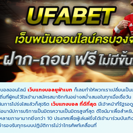
นบอลออนไลน์
เว็บแทงบอลยูฟ่าเบท
ก็เลยทำให้พวกเราเปลี่ยนเป็
ถิ่นที่ผู้คนไว้ใจเข้ามาสมัครสมาชิกกันอย่างสม่ำเสมอในทุกเมื่อเชื่อวั
ินการโปร่งใสแล้วก็สุจริต
เว็บแทงบอล ที่ดีที่สุด
มีเจ้าหน้าที่รัฐร
่อนานัปการบริการเป็นมิตรความเป็นมิตรสูงที่สุด ดีไซน์มาเพื่อสำหรั
ลายภาษามากยิ่งกว่า 10 ประเทศเพื่อผู้เล่นฝรั่งได้เข้ามาร่วมบันเทิ
ว่ารองรับทุกระบบปฏิบัติการไม่ว่าโทรศัพท์เคลื่อนที่