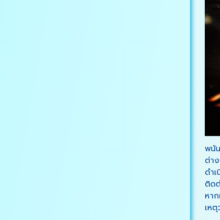
พนั
ต่าง
ดำเน
ติดต
หากห
เหตุ