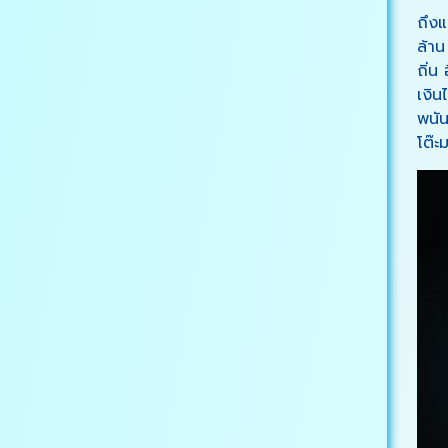
ถึงแ
ล้าน
ถิ่น
เงิน
พนัน
โต๊ะ