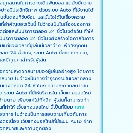
ความสนุกสนานในการวางเดิมพันบอล แต่ยังมีความ
างมีประสิทธิภาพ ด้วยระบบ Auto ที่ใช้งานได้
้นตอนที่ซับซ้อน และมั่นใจได้ในเรื่องความ
่สำคัญของเว็บนี้ ไม่ว่าจะเป็นในเรื่องของการ
ติดต่อและรับบริการตลอด 24 ชั่วโมงต่อวัน ทำให้
มีบริการตลอด 24 ชั่วโมงยังสร้างโอกาสในการ
ต่ช่วงเวลาที่ผู้เล่นมีเวลาว่าง เพื่อให้ทุกคน
ตลอด 24 ชั่วโมง, ระบบ Auto ที่สะดวกสบาย,
ละมีคุณค่าสำหรับผู้เล่น
้อต่อความสะดวกสบายของผู้เล่นอย่างสูง โดยการ
ดวกสบาย ไม่ว่าจะเป็นการทำธุรกรรมในเวลากลาง
องตนเองตลอด 24 ชั่วโมง ความสะดวกสบายใน
ระบบ Auto ที่มีให้บริการใน เว็บแทงบอลใหม่
ายดาย เพียงแค่ไม่กี่คลิก ผู้เล่นก็สามารถทำ
่ทำให้ เว็บแทงบอลใหม่ นี้เป็นที่นิยม
แทง
้องการ ไม่ว่าจะเป็นการสอบถามเกี่ยวกับการ
่างต่อเนื่อง เว็บแทงบอลใหม่ที่มีระบบ Auto ฝาก
ะดวกสบายและความถูกต้อง