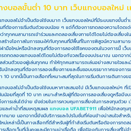
ทงบอลขั้นต่ำ 10 บาท
เว็บแทงบอลใหม่
เ
ทงบอลไม่จำเป็นต้องใช้งบมาก เว็บแทงบอลใหม่ที่มีระบบแทงขั้นต่ำเ
ุนที่ต้องการเริ่มต้นด้วยงบน้อย ๆ แต่ก็ต้องการทดลองความโดดเ
ใจว่าทุกคนสามารถเข้าร่วมและทดลองเสี่ยงทายได้โดยไม่ต้องเสี่ยงในระด
กสร้างโอกาสในการชนะให้กับทุกคนที่มีพื้นที่ในการพิสูจน์ความสา
ีฬามือใหม่หรือนักลงทุนที่ต้องการลองใช้โชคของตนในวงการนี้ เว็บแทงบอล
ารถทดลองแทงบอลได้โดยไม่ต้องกังวลเรื่องงบประมาณ นอกจากนี้ 
ูลส่วนตัวของผู้เล่นทุกคน ทำให้ทุกคนสามารถเล่นอย่างสบายใจและม
รับนักลงทุนที่ต้องการลองเสี่ยงทายและชื่นชอบบรรยากาศของการ
ต่ำ 10 บาทนี้เป็นทางเลือกที่เหมาะสมที่สุดในการเริ่มต้นการเดินทาง
ทงบอลไม่จำเป็นต้องใช้งบมหาศาลเสมอไป มีเว็บแทงบอลใหม่ๆ ที่เปิ
มต้นน้อยที่สุดที่ 10 บาท เหมาะสำหรับผู้ที่ต้องการลองเสี่ยงดูหรือมีงบจ
ถึงการเล่นได้ง่าย ยังช่วยในการควบคุมการเสี่ยงในการลงทุนด้วย เ
และค่าน้ำที่สมเหตุสมผล
แทงบอล UFABET911
เพื่อให้นักลงทุน
มากมาย นอกจากนี้ยังมีบริการและโปรโมชั่นที่ค่อนข้างน่าสนใจสำหรับผู้
หม่เหล่านี้เป็นทางเลือกที่ดีสำหรับผู้ที่กำลังเริ่มต้นหรือต้องการทดล
ารเลือกเว็บที่มั่นคงและมีความน่าเชื่อถือ เพื่อป้องกันการเสี่ยงท