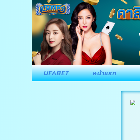
UFABET
หน้าแรก