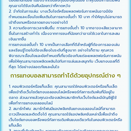
ตอบแทนที่น้อย เนื่องจากเงินลงทุนของคุณน้อย ถ้าคุณชนะการเดิมพัน
คุณอาจได้รับเงินคืนน้อยกว่าที่คาดหวัง
2. จำกัดในการเล่น: บางเว็บไซต์หรือแพลตฟอร์มการพนันอาจมีข้อ
กำหนดและเงื่อนไขเพิ่มเติมในการแทงขั้นต่ำ 10 บาท ทำให้คุณไม่สามารถ
เข้าถึงเกมหรือตลาดแทงบางอย่างได้
3. ความต้องการเวลาเพิ่มขึ้น: การแทงขั้นต่ำ 10 บาทอาจจะเสียเวลามาก
ขึ้นในการสร้างกำไร เนื่องจากการชนะที่น้อยกว่าอาจใช้เวลาในการสะสม
เงินมากขึ้น
การแทงบอลขั้นต่ำ 10 บาทเป็นทางเลือกที่ดีสำหรับผู้ที่ต้องการลองเล่น
และเรียนรู้โดยไม่ต้องเสี่ยงในระดับที่สูงมาก อย่างไรก็ตาม คุณควร
พิจารณาเงื่อนไขและข้อกำหนดที่เกี่ยวข้องกับแต่ละแพลตฟอร์มการพนัน
เพื่อให้คุณสามารถเพลิดเพลินไปกับการเล่นและสนุกกับ เว็บแทงบอลที่ดี
ที่สุด ได้อย่างปลอดภัยและมั่นใจ
การแทงบอลสามารถทำได้ด้วยอุปกรณ์ต่าง ๆ
1. คอมพิวเตอร์หรือแท็บเล็ต: คุณสามารถใช้คอมพิวเตอร์หรือแท็บเล็ต
เพื่อเข้าถึงเว็บไซต์แทงบอลออนไลน์หรือพอร์ทัลการเดิมพันที่มีอยู่ใน
ตลาด ส่วนมากแล้วคุณจะต้องสมัครสมาชิกกับเว็บไซต์และมีบัญชีผู้ใช้
เพื่อทำการแทงบอลออนไลน์
2. สมาร์ทโฟน: สมาร์ทโฟนมีแอปพลิเคชันแทงบอลออนไลน์ที่สามารถ
ดาวน์โหลดและติดตั้งได้ คุณสามารถใช้แอปพลิเคชันเหล่านี้เพื่อเข้าถึง
เว็บไซต์แทงบอลหรือพอร์ทัลการเดิมพันแบบเดียวกับในคอมพิวเตอร์หรือ
แท็บเล็ต
3. สถานที่เดิมพันพนัน: หากคุณต้องการเข้าร่วมกิจกรรมแทงบอลแบบ