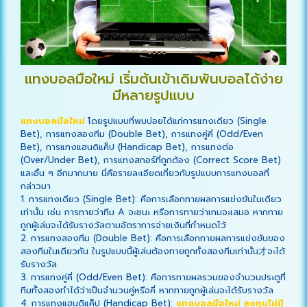
แทงบอลมือใหม่ เริ่มต้นเข้าเดิมพันบอลได้ง่าย
มีหลายรูปแบบ
แทงบอลมือใหม่
โดยรูปแบบที่พบบ่อยได้แก่การแทงเดียว (Single
Bet), การแทงสองทีม (Double Bet), การแทงคู่คี่ (Odd/Even
Bet), การแทงแฮนดิแค็ป (Handicap Bet), การแทงต่อ
(Over/Under Bet), การแทงสกอร์ที่ถูกต้อง (Correct Score Bet)
และอื่น ๆ อีกมากมาย นี่คือรายละเอียดเกี่ยวกับรูปแบบการแทงบอลที่
กล่าวมา
1. การแทงเดียว (Single Bet): คือการเลือกทายผลการแข่งขันในเดียว
เท่านั้น เช่น การทายว่าทีม A จะชนะ หรือการทายว่าเกมจะเสมอ หากทาย
ถูกผู้เล่นจะได้รับรางวัลตามอัตราการจ่ายเงินที่กำหนดไว้
2. การแทงสองทีม (Double Bet): คือการเลือกทายผลการแข่งขันของ
สองทีมในเดียวกัน ในรูปแบบนี้ผู้เล่นต้องทายถูกทั้งสองทีมเท่านั้น才จะได้
รับรางวัล
3. การแทงคู่คี่ (Odd/Even Bet): คือการทายผลรวมของจำนวนประตูที่
ทีมทั้งสองทำได้ว่าเป็นจำนวนคู่หรือคี่ หากทายถูกผู้เล่นจะได้รับรางวัล
4. การแทงแฮนดิแค็ป (Handicap Bet):
แทงบอลมือใหม่ ลงทุนไม่มี