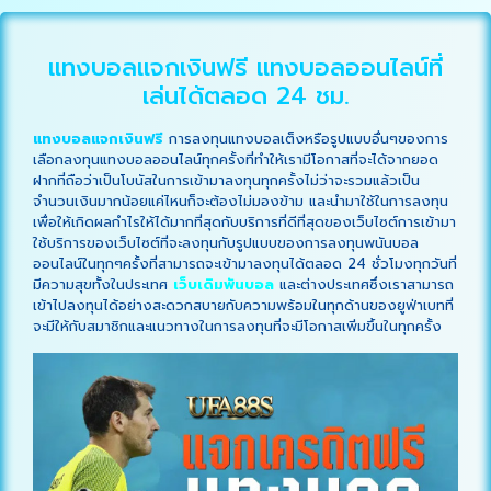
แทงบอลแจกเงินฟรี แทงบอลออนไลน์ที่
เล่นได้ตลอด 24 ชม.
แทงบอลแจกเงินฟรี
การลงทุนแทงบอลเต็งหรือรูปแบบอื่นๆของการ
เลือกลงทุนแทงบอลออนไลน์ทุกครั้งที่ทำให้เรามีโอกาสที่จะได้จากยอด
ฝากที่ถือว่าเป็นโบนัสในการเข้ามาลงทุนทุกครั้งไม่ว่าจะรวมแล้วเป็น
จำนวนเงินมากน้อยแค่ไหนก็จะต้องไม่มองข้าม และนำมาใช้ในการลงทุน
เพื่อให้เกิดผลกำไรให้ได้มากที่สุดกับบริการที่ดีที่สุดของเว็บไซต์การเข้ามา
ใช้บริการของเว็บไซต์ที่จะลงทุนกับรูปแบบของการลงทุนพนันบอล
ออนไลน์ในทุกๆครั้งที่สามารถจะเข้ามาลงทุนได้ตลอด 24 ชั่วโมงทุกวันที่
มีความสุขทั้งในประเทศ
เว็บเดิมพันบอล
และต่างประเทศซึ่งเราสามารถ
เข้าไปลงทุนได้อย่างสะดวกสบายกับความพร้อมในทุกด้านของยูฟ่าเบทที่
จะมีให้กับสมาชิกและแนวทางในการลงทุนที่จะมีโอกาสเพิ่มขึ้นในทุกครั้ง