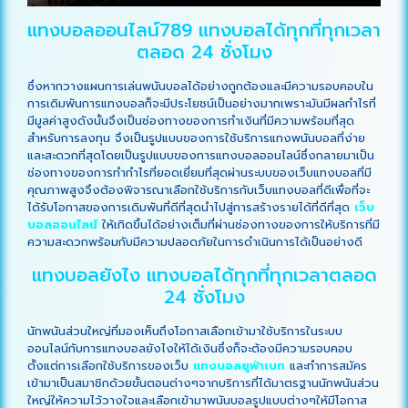
แทงบอลออนไลน์789 แทงบอลได้ทุกที่ทุกเวลา
ตลอด 24 ชั่งโมง
ซึ่งหากวางแผนการเล่นพนันบอลได้อย่างถูกต้องและมีความรอบคอบใน
การเดิมพันการแทงบอลก็จะมีประโยชน์เป็นอย่างมากเพราะมันมีผลกำไรที่
มีมูลค่าสูงดังนั้นจึงเป็นช่องทางของการทำเงินที่มีความพร้อมที่สุด
สำหรับการลงทุน จึงเป็นรูปแบบของการใช้บริการแทงพนันบอลที่ง่าย
และสะดวกที่สุดโดยเป็นรูปแบบของการแทงบอลออนไลน์ซึ่งกลายมาเป็น
ช่องทางของการทำกำไรที่ยอดเยี่ยมที่สุดผ่านระบบของเว็บแทงบอลที่มี
คุณภาพสูงจึงต้องพิจารณาเลือกใช้บริการกับเว็บแทงบอลที่ดีเพื่อที่จะ
ได้รับโอกาสของการเดิมพันที่ดีที่สุดนำไปสู่การสร้างรายได้ที่ดีที่สุด
เว็บ
บอลออนไลน์
ให้เกิดขึ้นได้อย่างเต็มที่ผ่านช่องทางของการให้บริการที่มี
ความสะดวกพร้อมกับมีความปลอดภัยในการดำเนินการได้เป็นอย่างดี
แทงบอลยังไง แทงบอลได้ทุกที่ทุกเวลาตลอด
24 ชั่งโมง
นักพนันส่วนใหญ่ที่มองเห็นถึงโอกาสเลือกเข้ามาใช้บริการในระบบ
ออนไลน์กับการแทงบอลยังไงให้ได้เงินซึ่งก็จะต้องมีความรอบคอบ
ตั้งแต่การเลือกใช้บริการของเว็บ
แทงบอลยูฟ่าเบท
และทำการสมัคร
เข้ามาเป็นสมาชิกด้วยขั้นตอนต่างๆจากบริการที่ได้มาตรฐานนักพนันส่วน
ใหญ่ให้ความไว้วางใจและเลือกเข้ามาพนันบอลรูปแบบต่างๆให้มีโอกาส