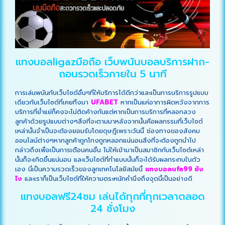
แทงบอลligazมือถือ เว็บพนันบอลบริการฝาก-
ถอนรวดเร็วภายใน 5 นาที
การเล่นพนันกับเว็บไซต์อื่นๆที่ให้บริการได้ดีกว่าและเป็นการบริการรูปแบบ
เดียวกับเว็บไซต์ที่เคยทิ้งมา
UFABET
หากเป็นแค่อาการผิดหวังจากการ
บริการที่ย่ำแย่ก็คงจะไม่ติดค้างกันแต่หากเป็นการบริการที่หลอกลวง
ลูกค้าด้วยรูปแบบต่างๆสิ่งที่จะตามมาหลังจากนั้นคือผลกรรมที่เว็บไซต์
เหล่านั้นจำเป็นจะต้องยอมรับโดยดุษฎีเพราะวันนี้ ช่องทางของสังคม
ออนไลน์ต่างๆหากลูกค้าถูกโกงถูกหลอกแน่นอนสิ่งที่จะต้องถูกนำไป
กล่าวถึงเพื่อเป็นการเตือนคนอื่น ไม่ให้เข้ามาเป็นสมาชิกกับเว็บไซต์เหล่า
นั้นก็จะเกิดขึ้นแน่นอน และเว็บไซต์ที่ทำแบบนั้นก็จะได้รับผลกระทบในตัว
เอง นี่เป็นความรวดเร็วของลูกเทคโนโลยีสมัยนี้
แทงบอลufa99 ยัง
ไง
และเราก็เป็นเว็บไซต์ที่ให้ความตระหนักคำนึงถึงจุดนี้เป็นอย่างดี
แทงบอลฟรี24ชม เล่นได้ทุกที่ทุกเวลาตลอด
24 ชั่งโมง