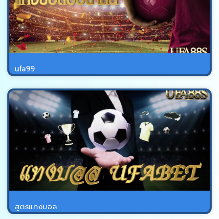
ufa99
สูตรแทงบอล