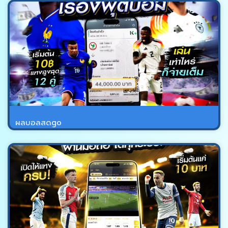
ผลบอลสดgo