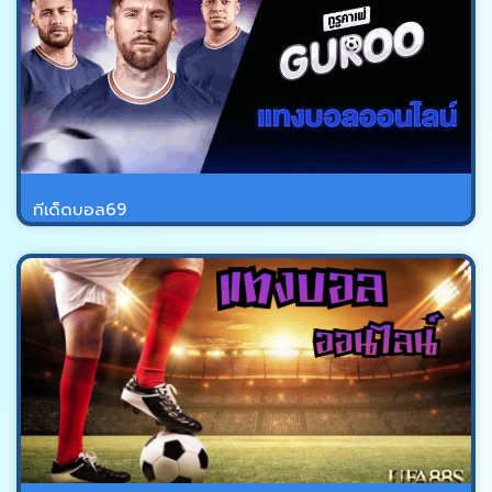
ทีเด็ดบอล69