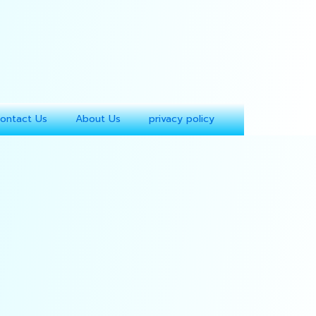
ontact Us
About Us
privacy policy