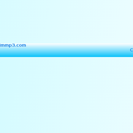
lmmp3.com
C